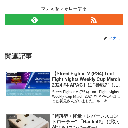
マナミをフォローする
マナミ
関連記事
【Street Fighter V (PS4) 1on1
ゲーム
Fight Nights Weekly Cup March
2024 #4 APAC】に ”参戦?” した
「結果」
Street Fighter V (PS4) 1on1 Fight Nights
Weekly Cup March 2024 #4 APAC今回は
また初見さんがいました。ルーキー・リ
ュウの方です。リュウ流行ってる？あ
と、大会直前？にもう一人...
“超薄型・軽量・レバーレスコン
ゲーム
トローラー” 「Haute42」 に取り
付ける [コンバーター]