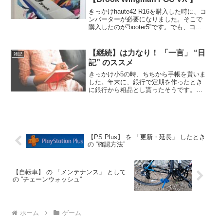
きっかけhaute42 R16を購入した時に、コ
ンバーターが必要になりました。そこで
購入したのが”booter5”です。でも、コン
バーターは、これだけではなく、この
Wingmanも候補にありました。現在の相
場を調べようと思ったら、なにやら新...
【継続】は力なり！ 「一言」 “日
雑記
記” のススメ
きっかけ小5の時、ちちから手帳を貰いま
した。年末に、銀行で定期を作ったとき
に銀行から粗品とし貰ったそうです。す
でに、次の歳に使う手帳を確保していた
父は、その銀行でもらった手帳を私にく
れました。鉛筆もついていたので、ちょ
っとその点に私は惹かれ...
【PS Plus】 を 「更新・延長」 したとき
の “確認方法”
【自転車】 の 「メンテナンス」 として
の ”チェーンウォッシュ”
ホーム
ゲーム