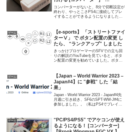
【Haute42 Booter 5 コンバータ
コンバーターがないと、8分で切断設定が
ー】
終わり、やっとこさPS4に接続してプレ
イすることができるようになりました。
でも、残念なことに、ただ単に接続する
だけでは、8分でコントローラーが使えな
くなります。どうやら、公式のコントロ
【e-sports】 「ストリートファイ
ゲーム
ーラー以外は8分で...
ターⅤ」 で ボタン配置の変更 し
たら、 “ランクアップ” しました
きっかけプロゲーマーのSFVでの立ち回
りの解説のYouTubeを見ていると、ボタ
ン配置の変更を勧めていました。ボタン
配置の変更をすることで、技が出やすく
なるので、勝率が上がるようです。とい
うことで、デフォルト配置から変更する
【Japan – World Warrior 2023 –
ゲーム
ことにしました。...
Japan#4】に ”参戦” した「結
果」
Japan - World Warrior 2023 - Japan#4先
月週に引き続き、SF6のSPT-WW-J#4に
参加しました。。（私はPS4でプレイし
てます。）。今回の参加人数は、前回よ
り減少して544人でした。(それでも、結
構な人...
“PC/PS4/PS5” でアケコンが使え
ゲーム
るようになる！ [コンバーター]
【Brook Wingman FGC VX 】