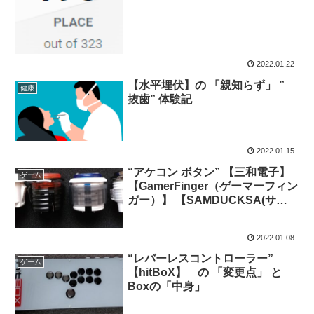
2022.01.22
【水平埋伏】の 「親知らず」 ”
健康
抜歯” 体験記
2022.01.15
“アケコン ボタン” 【三和電子】
ゲーム
【GamerFinger（ゲーマーフィン
ガー）】 【SAMDUCKSA(サム
ドクサ)】 の 「比較」
2022.01.08
“レバーレスコントローラー”
ゲーム
【hitBoX】 の 「変更点」 と
Boxの「中身」