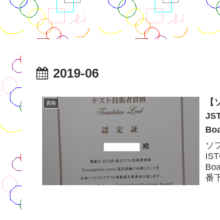
2019-06
【
資格
JST
Bo
ソ
IST
B
番下