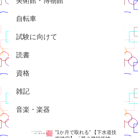
美術館・博物館
自転車
試験に向けて
読書
資格
雑記
音楽・楽器
”1か月で取れる” 【下水道技