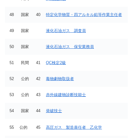
48
国家
40
特定化学物質・四アルキル鉛等作業主任者
49
国家
液化石油ガス 調査員
50
国家
液化石油ガス 保安業務員
51
民間
41
QC検定2級
52
公的
42
毒物劇物取扱者
53
公的
43
赤外線建物診断技能士
54
国家
44
発破技士
55
公的
45
高圧ガス 製造責任者 乙化学