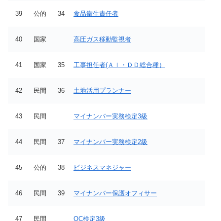
39
公的
34
食品衛生責任者
40
国家
高圧ガス移動監視者
41
国家
35
工事担任者(ＡＩ・ＤＤ総合種）
42
民間
36
土地活用プランナー
43
民間
マイナンバー実務検定3級
44
民間
37
マイナンバー実務検定2級
45
公的
38
ビジネスマネジャー
46
民間
39
マイナンバー保護オフィサー
47
民間
QC検定3級