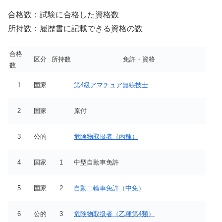
合格数：試験に合格した資格数
所持数：履歴書に記載できる資格の数
合格
区分
所持数
免許・資格
数
1
国家
第4級アマチュア無線技士
2
国家
原付
3
公的
危険物取扱者（丙種）
4
国家
1
中型自動車免許
5
国家
2
自動二輪車免許（中免）
6
公的
3
危険物取扱者（乙種第4類）