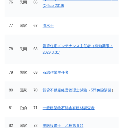
76
民間
66
(Office 2019)
77
国家
67
潜水士
賃貸住宅メンテナンス主任者（有効期限：
78
民間
68
2029.3.31）
79
国家
69
石綿作業主任者
80
国家
70
賃貸不動産経営管理士試験
（
5問免除講習
）
81
公的
71
一般建築物石綿含有建材調査者
82
国家
72
消防設備士 乙種第６類