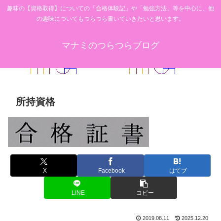
趣味の【資格取得】についての「合格体験記」や「勉強方法」等を中心に、他
の趣味についてもつらつら書いていきたいと思います。
マナミのつらつらブログ
所持資格
X
Facebook
はてブ
LINE
コピー
2019.08.11
2025.12.20