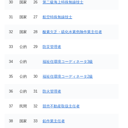
30
国家
26
第二級海上特殊無線技士
31
国家
27
航空特殊無線技士
32
国家
28
酸素欠乏・硫化水素危険作業主任者
33
公的
29
防災管理者
34
公的
福祉住環境コーディネータ3級
35
公的
30
福祉住環境コーディネータ2級
36
公的
31
防火管理者
37
民間
32
競売不動産取扱主任者
38
国家
33
鉛作業主任者