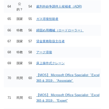
公
64
54
裁判外紛争調停人候補者（ADR)
的？
65
国家
55
ガス溶接技能者
66
特教
56
締固め用機械（ロードローラー）
67
国家
57
貸金業務取扱主任者
68
特教
58
アーク溶接
69
国家
59
床上操作式クレーン
【MOS】 Microsoft Office Specialist「Excel
70
民間
60
365 & 2019」 ”Assosiate”
【MOS】 Microsoft Office Specialist「Excel
71
民間
61
365 & 2019」 ”Expert”