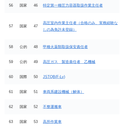
56
国家
46
特定第一種圧力容器取扱作業主任者
高圧室内作業主任者（合格のみ、実務経験な
57
国家
47
しの為免許未登録）
58
公的
48
甲種火薬類取扱保安責任者
59
公的
49
高圧ガス 製造責任者 乙機械
60
国際
50
JSTQB(F-Lv)
61
国家
51
車両系建設機械（解体）
62
国家
52
不整運搬車
63
国家
53
高所作業車