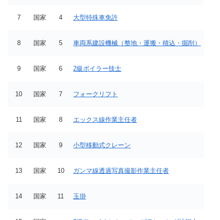
7
国家
4
大型特殊車免許
8
国家
5
車両系建設機械（整地・運搬・積込・掘削）
9
国家
6
2級ボイラー技士
10
国家
7
フォークリフト
11
国家
8
エックス線作業主任者
12
国家
9
小型移動式クレーン
13
国家
10
ガンマ線透過写真撮影作業主任者
14
国家
11
玉掛