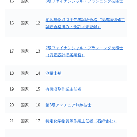
15
国家
3級ファイナンシャル・プランニング技能士
宅地建物取引主任者試験合格（実務講習修了
16
国家
12
試験合格済み・免許は未登録）
2級ファイナンシャル・プランニング技能士
17
国家
13
（資産設計提案業務）
18
国家
14
測量士補
19
国家
15
有機溶剤作業主任者
20
国家
16
第3級アマチュア無線技士
21
国家
17
特定化学物質等作業主任者（石綿含む）