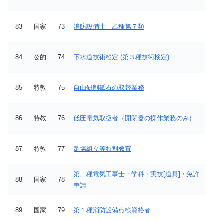
83
国家
73
消防設備士 乙種第７類
84
公的
74
下水道技術検定 (第３種技術検定)
85
特教
75
自由研削砥石の取替業務
86
特教
76
低圧電気取扱者（開閉器の操作業務のみ）
87
特教
77
足場組立等特別教育
第二種電気工事士・学科
・
実技
[
道具
]・
免許
88
国家
78
申請
89
国家
79
第１種消防設備点検資格者