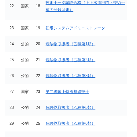
技術士一次試験合格（上下水道部門・技術士
22
国家
18
補の登録は未）
23
国家
19
初級システムアドミニストレータ
24
公的
20
危険物取扱者（乙種第1類）
25
公的
21
危険物取扱者（乙種第2類）
26
公的
22
危険物取扱者（乙種第3類）
27
国家
23
第二級陸上特殊無線技士
28
公的
24
危険物取扱者（乙種第5類）
29
公的
25
危険物取扱者（乙種第6類）