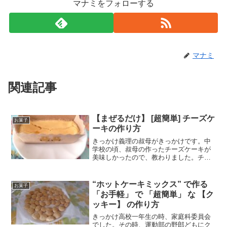
マナミをフォローする
マナミ
関連記事
【まぜるだけ】 [超簡単] チーズケ
お菓子
ーキの作り方
きっかけ義理の叔母がきっかけです。中
学校の頃、叔母の作ったチーズケーキが
美味しかったので、教わりました。チー
ズケーキなんて、ケーキ屋さんで買った
のしか食べたことがなかったのに、自分
で作れるなんてと衝撃を受けました。の
“ホットケーキミックス” で作る
お菓子
で、教わって、作るように...
「お手軽」 で 「超簡単」 な 【ク
ッキー】 の作り方
きっかけ高校一年生の時、家庭科委員会
でした。その時、運動部の野郎どもにク