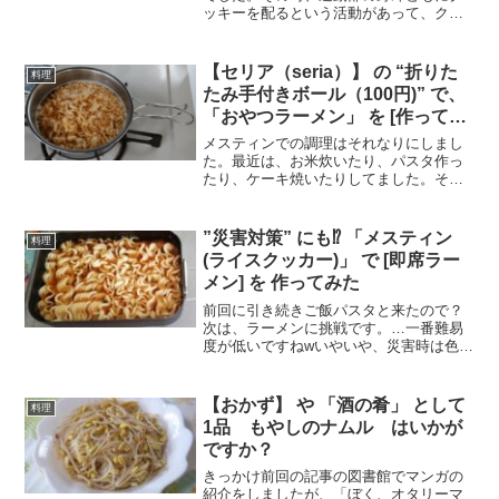
ッキーを配るという活動があって、クッ
キーを焼きました。社会人になってか
ら、そのうろ覚えの記憶を再現しまし
た。（笑）なので、材料、作り方は、ア
【セリア（seria）】 の “折りた
料理
レンジが加わってます。材料ホ...
たみ手付きボール（100円)” で、
「おやつラーメン」 を [作ってみ
た]
メスティンでの調理はそれなりにしまし
た。最近は、お米炊いたり、パスタ作っ
たり、ケーキ焼いたりしてました。そろ
そろ、メスティンだけではなく、クッカ
ーでも調理してみようと思ったのです
が、肝心のクッカーは、物置にしまって
”災害対策” にも⁉ 「メスティン
料理
しまいました。ステンレス ...
(ライスクッカー)」 で [即席ラー
メン] を 作ってみた
前回に引き続きご飯パスタと来たので？
次は、ラーメンに挑戦です。…一番難易
度が低いですねwいやいや、災害時は色々
余裕がなくなるはず。こういう簡単なも
のも一度経験しておくことは大事だと思
います。調理！早速調理！使うメスティ
【おかず】 や 「酒の肴」 として
料理
ンはこれです。まずは、...
1品 もやしのナムル はいかが
ですか？
きっかけ前回の記事の図書館でマンガの
紹介をしましたが、「ぼく、オタリーマ