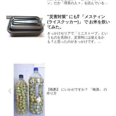
ン」だか「理系の人々」を読んでいる中
で、茹でたもやしにゴマ油かけて、化学
調味料かけるとおいしい。というのがあ
りました。ので、自分でも作ってみるこ
”災害対策” にも⁉ 「メスティン
料理
とにしました。材料もやし...
(ライスクッカー)」 で お米を炊い
てみた。
きっかけセリアで「ミニストーブ」とい
うものを見掛け、災害時には使えるか
も？と思ったのがきっかけです。
DSC_0032（本格的にする人は、それな
りのものを買った方がいいかもですけ
ど。）固形燃料もその時、一番小さい
（20g×5個入）を購入しまし...
【晩酌】 にいかがですか？ 「梅酒」 の
作り方