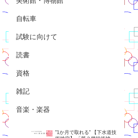
美術館・博物館
自転車
試験に向けて
読書
資格
雑記
音楽・楽器
”1か月で取れる” 【下水道技