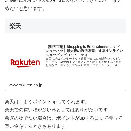
定期的にポイントがupする日がわかってきたので、まと
めたいと思います。
楽天
【楽天市場】Shopping is Entertainment! ： イ
ンターネット最大級の通信販売、通販オンライン
ショッピングコミュニティ
楽天市場はインターネット通販が楽しめる総合ショッピン
グモール。楽天ポイントがどんどん貯まる！使える！毎日
お得なクーポンも。食品から家電、ファッション、ベビー
用品、コスメまで、充実の品揃え。
www.rakuten.co.jp
楽天は、よくポイントupしてくれます。
楽天での買い物が多い私としてはありがたいです。
急ぎの物でない場合は、ポイントがupする日まで待って
買い物をするときもあります。