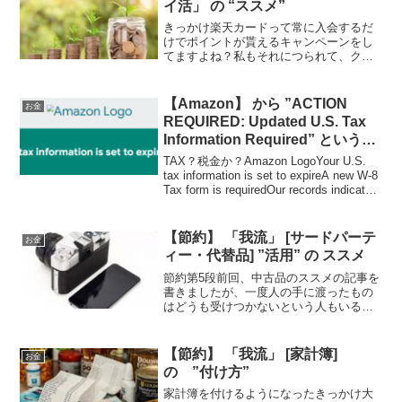
イ活」 の “ススメ”
きっかけ楽天カードって常に入会するだ
けでポイントが貰えるキャンペーンをし
てますよね？私もそれにつられて、クレ
ジットカードを作成しました。そして、
早速楽天で買い物をすると、「楽天検索
バー」の紹介メールが来たのがきっかけ
【Amazon】 から ”ACTION
お金
だった気がします。なにや...
REQUIRED: Updated U.S. Tax
Information Required” というメ
ールが来た
TAX？税金か？Amazon LogoYour U.S.
tax information is set to expireA new W-8
Tax form is requiredOur records indicate
you last...
【節約】 「我流」 [サードパーテ
お金
ィー・代替品] ”活用” の ススメ
節約第5段前回、中古品のススメの記事を
書きましたが、一度人の手に渡ったもの
はどうも受けつかないという人もいるで
しょう。そんな人には、代替品・サード
パーティー品がおススメです。サードパ
ーティーサードパーティー…第三者とい
【節約】 「我流」 [家計簿]
お金
うことです。これの代表...
の ”付け方”
家計簿を付けるようになったきっかけ大