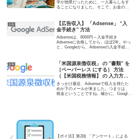
学が他県だったために、一人暮らしをす
ることになりました。そこで、お金の管
理をする為に、家計簿を付けるようにな
りました。ノートに書いて管理していま
す。エクセルで、管理するのがベストな
【広告収入】 「Adsense」 “入
お金
んでしょうけど、PCをい...
金手続き” 方法
Adsenseは、8000円～入金手続き
Adsenseに合格してから、ほぼ2年。やっ
と、Googleから、Adsenseの入金手続き
ができるようになりました。振込手数料
無料⁉8,000円に到達しましたが、「振込
手数料がかかったら嫌だな。」、...
「米国源泉徴収税」 の ”書類” を
お金
［ペーパーレス にする］ 方法
（【米国税務情報】 の 入力方
法）
きっかけ最近、Adsenseで収入を得たた
めか下のメールが来ました。つまりは、
税金ということですね。確かに、Google
は、日本企業ではありませんものね…。
アメリカに納税？どうやるべ？日本にい
るけど、なにかアクション起こさないと
ならないの？...
【ポイ活】第2段 「アンケート」による