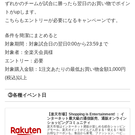
ずれかのチームが試合に勝ったら翌日のお買い物でポイン
トがupします。
こちらもエントリーが必要になるキャンペーンです。
条件を簡潔にまとめると
対象期間：対象試合日の翌日0:00から23:59まで
対象者：全楽天会員様
エントリー：必要
対象購入金額：1注文あたりの最低お買い物金額1,000円
(税込)以上
③各種イベント日
【楽天市場】Shopping is Entertainment! ： イ
ンターネット最大級の通信販売、通販オンライン
ショッピングコミュニティ
楽天市場はインターネット通販が楽しめる総合ショッピン
グモール。楽天ポイントがどんどん貯まる！使える！毎日
お得なクーポンも。食品から家電、ファッション、ベビー