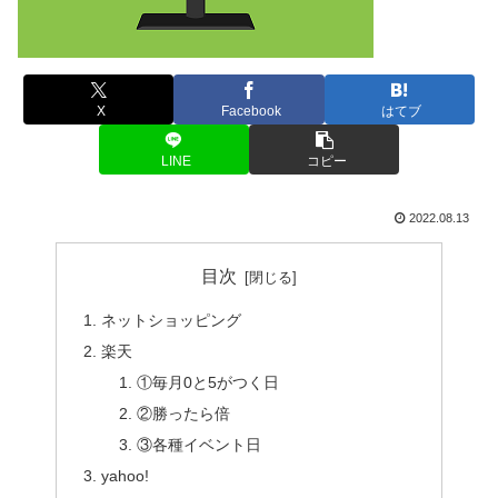
X
Facebook
はてブ
LINE
コピー
2022.08.13
目次
ネットショッピング
楽天
①毎月0と5がつく日
②勝ったら倍
③各種イベント日
yahoo!