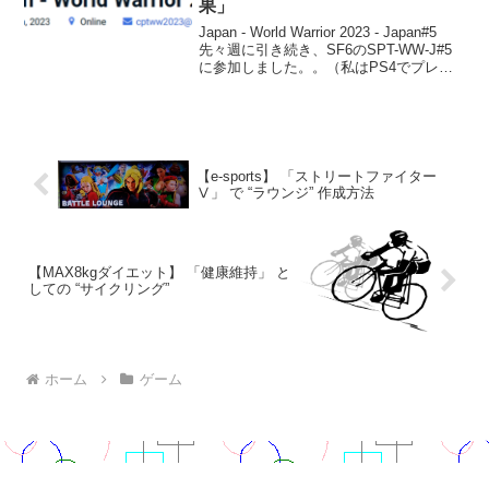
果」
Japan - World Warrior 2023 - Japan#5
先々週に引き続き、SF6のSPT-WW-J#5
に参加しました。。（私はPS4でプレイ
してます。）。今回の参加人数は、前回
より減少して544人でした。(それでも、
結構な人...
【e-sports】 「ストリートファイター
Ⅴ」 で “ラウンジ” 作成方法
【MAX8kgダイエット】 「健康維持」 と
しての “サイクリング”
ホーム
ゲーム