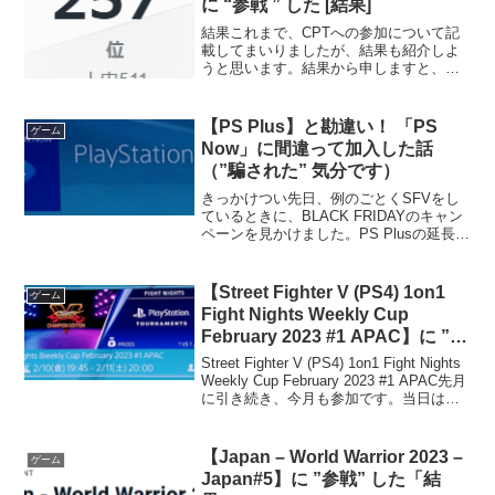
に “参戦 ” した [結果]
結果これまで、CPTへの参加について記
載してまいりましたが、結果も紹介しよ
うと思います。結果から申しますと、
257/511位でした。使用したコントローラ
ーは、hitBoxを代表とするレバーレスコ
ントローラーです。初戦相手は、
【PS Plus】と勘違い！ 「PS
ゲーム
LP8454：P...
Now」に間違って加入した話
（”騙された” 気分です）
きっかけつい先日、例のごとくSFVをし
ているときに、BLACK FRIDAYのキャン
ペーンを見かけました。PS Plusの延長を
考えていたわたしは、「ほほー、割引さ
れているなら購入してみようかな。」と
思いました。ということで、このキャン
【Street Fighter V (PS4) 1on1
ゲーム
ペー...
Fight Nights Weekly Cup
February 2023 #1 APAC】に ”参
戦” した「結果」
Street Fighter V (PS4) 1on1 Fight Nights
Weekly Cup February 2023 #1 APAC先月
に引き続き、今月も参加です。当日は朝
から雪が降ってまして、会社が午後休業
となりました。ので...
【Japan – World Warrior 2023 –
ゲーム
Japan#5】に ”参戦” した「結