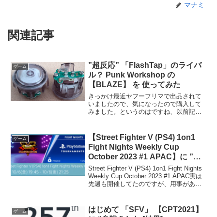
マナミ
関連記事
”超反応” 「FlashTap」のライバ
ゲーム
ル？ Punk Workshop の
【BLAZE】 を 使ってみた
きっかけ最近ヤフーフリマで出品されて
いましたので、気になったので購入して
みました。というのはですね、以前記事
にしました、Flash tap を購入するとき
に、ライバルとして「Punk Workshop」
の【BLAZE】も候補の1つだったんで...
【Street Fighter V (PS4) 1on1
ゲーム
Fight Nights Weekly Cup
October 2023 #1 APAC】に ”参
戦” しようとした「結果」
Street Fighter V (PS4) 1on1 Fight Nights
Weekly Cup October 2023 #1 APAC実は
先週も開催してたのですが、用事があっ
てさ参加できなかったんですよね。…っ
て、先週は、そもそも...
はじめて 「SFV」 【CPT2021】
ゲーム