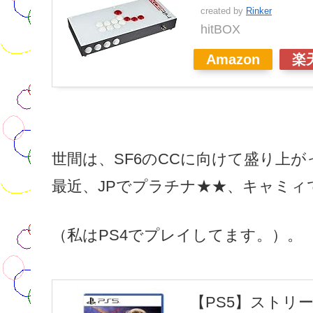
created by
Rinker
hitBOX
Amazon
楽
世間は、SF6のCCに向けて盛り上
最近、JPでプラチナ★★、キャミィ
（私はPS4でプレイしてます。）。
【PS5】ストリ