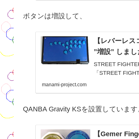
R3…そのまま⑤K
ボタンは増設して、
【レバーレスコ
”増設” しま
STREET FIG
「STREET FI
が、6/2に発売され
manami-project.com
撃ボタンが11個ま
QANBA Gravity KSを設置していま
【Gemer F