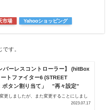
天市場
Yahooショッピング
じです。
バーレスコントローラー】 (hitBox
ートファイター6 (STREET
6 ) ：ボタン割り当て」 ”再々設定”
変更しましたが、また変更することにしまし
更する前は、こんな感じです。①投げ：L2…
2023.07.17
Touch③インパクト：L1④PP（PPP)：