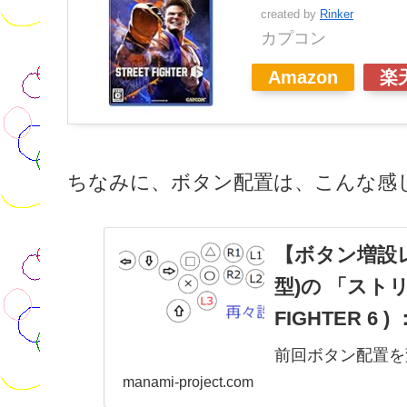
created by
Rinker
カプコン
Amazon
楽
ちなみに、ボタン配置は、こんな感
【ボタン増設レ
型)の 「ストリ
FIGHTER 
前回ボタン配置を
た。ちなみに、変
manami-project.com
そのまま②パリィ：