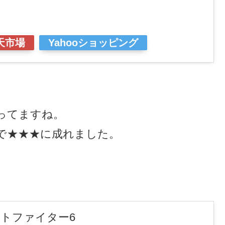
天市場
Yahooショッピング
がってますね。
で★★★に成れました。
ートファイター6