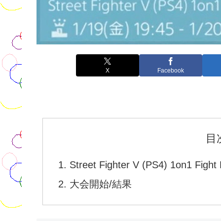
X
Facebook
目
Street Fighter V (PS4) 1on1 Figh
大会開始/結果