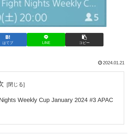
はてブ
LINE
コピー
2024.01.21
次
t Nights Weekly Cup January 2024 #3 APAC