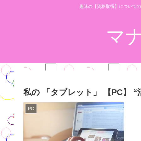
趣味の【資格取得】についての
マ
私の 「タブレット」 【PC】 “
PC