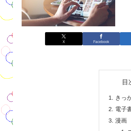
X
Facebook
目
きっ
電子
漫画