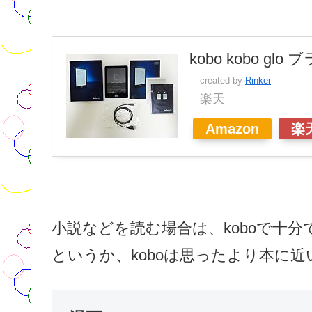
kobo kobo glo
created by
Rinker
楽天
Amazon
楽
小説などを読む場合は、koboで十分
というか、koboは思ったより本に