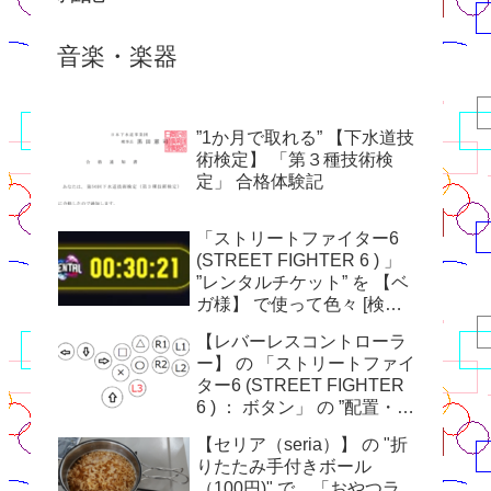
音楽・楽器
”1か月で取れる” 【下水道技
術検定】 「第３種技術検
定」 合格体験記
「ストリートファイター6
(STREET FIGHTER 6 ) 」
”レンタルチケット” を 【ベ
ガ様】 で使って色々 [検証]
してみた
【レバーレスコントローラ
ー】 の 「ストリートファイ
ター6 (STREET FIGHTER
6 ) ： ボタン」 の ”配置・割
り当て”
【セリア（seria）】 の "折
りたたみ手付きボール
（100円)" で、「おやつラ