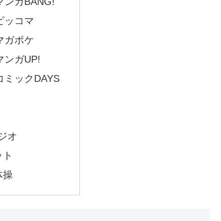
マンガBANG!
ピッコマ
マガポケ
マンガUP!
コミックDAYS
ジオ
ット
体操