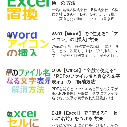
ということで、調べてみま...
換」の 方法
一気に編集A株式会社、B株式会社、C株
式会社…をA㈱、B㈱、C㈱…という風
に、変換したい時に、１つ１つ書き直し
ていては、日が暮れて？しまいます。こ
ういう機械的なことは、一気に変換する
方法がります。それが「置換」です。人
W-01【Word】 で “使える” 「ア
PC
の手が入ると、変換にミ...
イコン」の [挿入] 方法
Wordの記号・特殊文字の場所「電話」を
例にとって説明しますね。①「挿入」タ
ブ→「記号と特殊文字」→「記号と特殊
文字」を選択②下のような画面が出ます
ので、「電話」を選択して「挿入」を選
択します。③挿入は何回もできますの
O-06【Office】 “全般で使える”
PC
で、挿入したい分が完了...
「PDFのファイル名と異なる文字
表示」 の [解消方法]
PDFを開くとファイル名と異なる文字が
表示PDFを開いた際に、タブにファイル
名でない文字が表示された経験ありませ
んか？…会社であったんですよ。何でか
調べました。Ex：「ブックという名前」
というPDFファイルを開くと…表示タイ
E-10【Excel】 で “使える” 「セ
PC
トルが「名前が違...
ルに名前」をつける 方法
セルに名前セルに名前を付けると、その