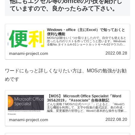
他にもエクセル等のofficeの小技を紹介し
ていますので、良かったらみて下さい。
Windows・office（主にExcel）で知っておくと
便利な機能
MOSの試験をいくつか取りましたので、自分でも使えると
思ったもののリストを作って行こうと思います。Windows
全般No.タイトルA-01ショートカットキーA-02マウスのホ
イールで倍率変更A-03ペイントでの画像の縮小・拡大A-04
ウィン...
2022.08.28
manami-project.com
ワードにもっと詳しくなりたい方は、MOSの勉強がお勧
めです
【MOS】 Microsoft Office Specialist「Word
365&2019」 ”Associate" 合格体験記
どんな資格？MOSの公式ページ「」によると、「Wordの
主な機能を利用して、文字や段落の書式設定、表の作成・
編集、変更履歴の管理など、Wordの基本的な操作を理解し
ている方を対象とした資格です。」とあります。私の解釈
としては、Microso...
2022.08.20
manami-project.com