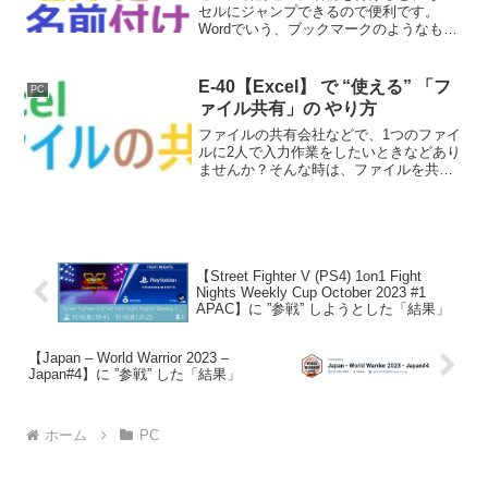
セルにジャンプできるので便利です。
Wordでいう、ブックマークのようなもの
ですね。名前の付け方「A11」に「青いセ
ル」と名前を付けたいとします。①「名
前を付けたいセルを選択」→「マウスの
E-40【Excel】 で “使える” 「フ
PC
右クリック」→「名...
ァイル共有」の やり方
ファイルの共有会社などで、1つのファイ
ルに2人で入力作業をしたいときなどあり
ませんか？そんな時は、ファイルを共有
するとすることができます。やり方１．
左上の「ファイル」に入る２．左下の
「その他」→「オプション」に入る３．
「リボンのユーザー設定...
【Street Fighter V (PS4) 1on1 Fight
Nights Weekly Cup October 2023 #1
APAC】に ”参戦” しようとした「結果」
【Japan – World Warrior 2023 –
Japan#4】に ”参戦” した「結果」
ホーム
PC