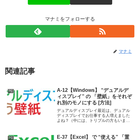
マナミをフォローする
マナミ
関連記事
A-12【Windows】 “デュアルデ
PC
ィスプレイ” の 「壁紙」をそれぞ
れ別のモノにする [方法]
デュアルディスプレイ最近は、デュアル
ディスプレイでお仕事する人増えました
よね？（中には、トリプルの方もいます
けど。）同じ部署の後輩も昨年からデュ
アルディスプレイにしたのですが、なに
やら壁紙を違うものにしたいとのこと。
E-37【Excel】 で “使える” 「置
PC