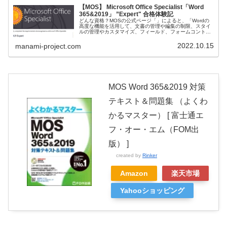
【MOS】 Microsoft Office Specialist「Word
365&2019」 ”Expert" 合格体験記
どんな資格？MOSの公式ページ「」によると、「Wordの
高度な機能を活用して、文書の管理や編集の制限、スタイ
ルの管理やカスタマイズ、フィールド、フォームコントロ
ールの管理、索引や図表目次の作成・管理など、目的や状
況に応じたさまざまな機能を使...
2022.10.15
manami-project.com
MOS Word 365&2019 対策
テキスト＆問題集 （よくわ
かるマスター） [ 富士通エ
フ・オー・エム（FOM出
版） ]
created by
Rinker
Amazon
楽天市場
Yahooショッピング