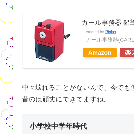
カール事務器 鉛筆
created by
Rinker
カール事務器(CARL
Amazon
楽
中々壊れることがないんで、今でも
昔のは頑丈にできてますね。
小学校中学年時代