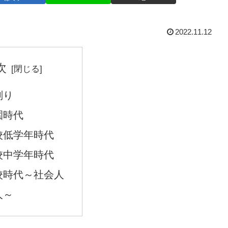
2022.11.12
次
削り
園時代
校低学年時代
校中学年時代
校時代～社会人
人～