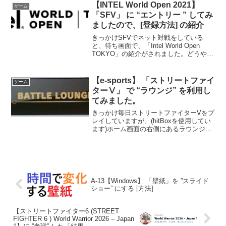
らっしゃい！"を見て育った私...
【INTEL World Open 2021】
ゲーム
「SFV」 に “エントリー ” してみ
ましたので、[登録方法] の紹介
きっかけSFVでネット対戦をしている
と、待ち画面で、「Intel World Open
TOKYO」の紹介がされました。どうや
ら、エントリー期間中である5⽉15⽇
（土）〜5⽉31⽇（⽉）（UTC※）に
（※UTC？わからないので調べました…
【e-sports】 「ストリートファイ
ゲーム
...
ターⅤ」 で “ラウンジ” を利用し
てみました。
きっかけ毎日ストリートファイターVをプ
レイしていますが、(hitBoxを使用してい
ます)ホーム画面の右側にあるラウンジと
いうものがちょっと気になっていまし
た。どうやら、挑戦者を待機している人
たちがいるようです。カジュアルマッチ
をONにしても...
A-13【Windows】 「壁紙」を ”スライド
ショー” にする [方法]
【ストリートファイター6 (STREET
FIGHTER 6 ) World Warrior 2026 – Japan