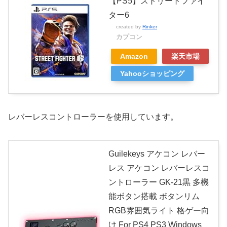
【PS5】ストリートファイ
ター6
created by
Rinker
カプコン
Amazon
楽天市場
Yahooショッピング
レバーレスコントローラーを使用しています。
Guilekeys アケコン レバー
レス アケコン レバーレスコ
ントローラー GK-21黒 多機
能ボタン搭載 ボタンリム
RGB雰囲気ライト 格ゲー向
け For PS4 PS3 Windows