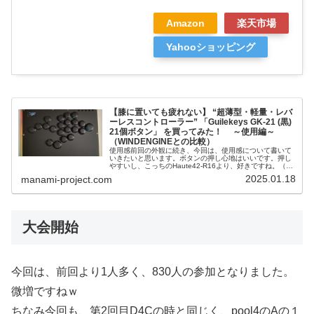
Amazon
楽天市場
Yahooショッピング
【膝に置いても疲れない】 “超薄型・軽量・レバ
ーレスコントローラー” 「Guilekeys GK-21 (黒)
21個ボタン」 を買ってみた！ ～使用編～
（WINDENGINEとの比較）
使用感前回の外観に続き、今回は、使用感について書いて
いきたいと思います。ボタンの押し心地はいいです。押し
やすいし、こっちのHaute42-R16より、好きですね。（こ
れは好みですけど）音も、Guilekeys GK-21 の方が静かか
2025.01.18
manami-project.com
な？せ…
大会開始
今回は、前回より1人多く、830人の参加となりました。
微増ですねｗ
ちなみ今回も、第2回目D4Cの時と同じく、pool4のAの１