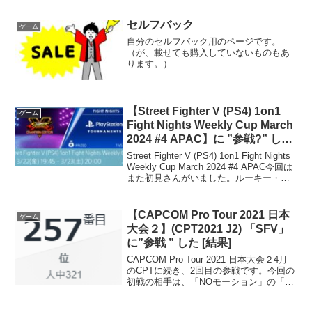
興味本位で買うと、あのレフティベース
のようになるだろうな…。でも気にな
セルフバック
ゲーム
る…。ということで、恐ら...
自分のセルフバック用のページです。
（が、載せても購入していないものもあ
ります。）
【Street Fighter V (PS4) 1on1
ゲーム
Fight Nights Weekly Cup March
2024 #4 APAC】に ”参戦?” した
「結果」
Street Fighter V (PS4) 1on1 Fight Nights
Weekly Cup March 2024 #4 APAC今回は
また初見さんがいました。ルーキー・リ
ュウの方です。リュウ流行ってる？あ
と、大会直前？にもう一人...
【CAPCOM Pro Tour 2021 日本
ゲーム
大会２】(CPT2021 J2) 「SFV」
に”参戦 ” した [結果]
CAPCOM Pro Tour 2021 日本大会２4月
のCPTに続き、2回目の参戦です。今回の
初戦の相手は、「NOモーション」の「星
ノ こてつ」さんでした。"「ストⅤ」ホン
トに初心者向け入門番組 ルーキーさんい