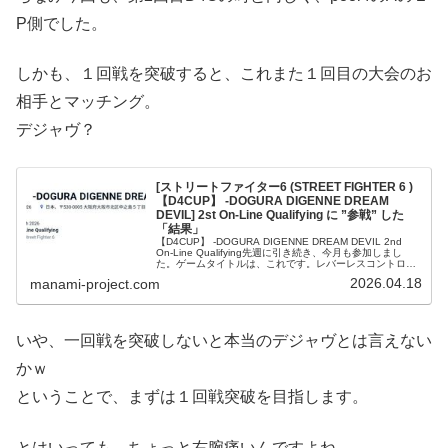
P側でした。
しかも、１回戦を突破すると、これまた１回目の大会のお
相手とマッチング。
デジャヴ？
[ストリートファイター6 (STREET FIGHTER 6 )
【D4CUP】 -DOGURA DIGENNE DREAM
DEVIL] 2st On-Line Qualifying に ”参戦” した
「結果」
【D4CUP】 -DOGURA DIGENNE DREAM DEVIL 2nd
On-Line Qualifying先週に引き続き、今月も参加しまし
た。ゲームタイトルは、これです。レバーレスコントロー
ラーを使用しています。スイッチ換装してま…
2026.04.18
manami-project.com
いや、一回戦を突破しないと本当のデジャヴとは言えない
かｗ
ということで、まずは１回戦突破を目指します。
とはいっても、ちょっと右腕痛いんですよね。