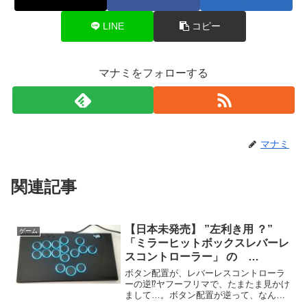
LINE
コピー
マナミをフォローする
マナミ
関連記事
【日本未発売】 ”左利き用 ？”
ゲーム
「ミラーヒットボックスレバーレ
スコントローラー」 の
[Haute42 E16] 購入してみた
ボタン配置が、レバーレスコントローラ
ーの逆⁉ヤフーフリマで、たまたま見かけ
まして…。ボタン配置が逆って、なんか
面白そうだな。これって左利き用かな？