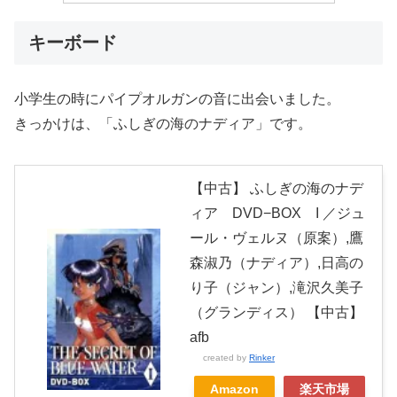
キーボード
小学生の時にパイプオルガンの音に出会いました。
きっかけは、「ふしぎの海のナディア」です。
【中古】 ふしぎの海のナデ
ィア DVD−BOX I ／ジュ
ール・ヴェルヌ（原案）,鷹
森淑乃（ナディア）,日高の
り子（ジャン）,滝沢久美子
（グランディス） 【中古】
afb
created by
Rinker
Amazon
楽天市場