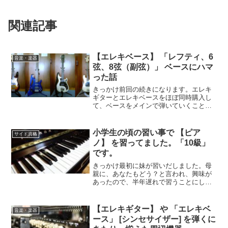
関連記事
【エレキベース】 「レフティ、6
音楽・楽器
弦、8弦（副弦）」 ベースにハマ
った話
きっかけ前回の続きになります。エレキ
ギターとエレキベースをほぼ同時購入し
て、ベースをメインで弾いていくことに
しました。それで、エレキベースを調べ
ていくと、ベースにも色々種類があるこ
とが分かってきました。っら、色々気に
小学生の頃の習い事で 【ピア
サイド資格
なってしまったので購入し...
ノ】 を習ってました。「10級」
です。
きっかけ最初に妹が習いだしました。母
親に、あなたもどう？と言われ、興味が
あったので、半年遅れで習うことにしま
した。ピアノYAMAHAのアップライトピ
アノです。今でも、3年に一度調律をして
ます。ピアノは流石に高いので、手が届
【エレキギター】 や 「エレキベ
音楽・楽器
かない人は、電子ピ...
ース」 [シンセサイザー] を弾くに