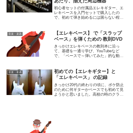
あたり、揃えた周辺機器
初心者セットの付属品エレキギター、エ
レキベースを入門セットで購入したの
で、初めて弾き始めるには困らない程度
のものはついていました。まずは、どん
なものがついていたか紹介します。シー
ルドアンプとギター、ベースと繋ぎま
【エレキベース】 で「スラップ
音楽・楽器
す。（セット品についていたの...
ベース」を弾くための 教則DVD
きっかけエレキベースの教則本に沿っ
て、基礎を一通り学び、YouTubeなど
で、「ベースで～弾いてみた」的な動画
を見まくりました。そこで、スラップベ
ースというものに遭遇。うぉー、カッコ
いい！どうやって弾くんだろう？始める
初めての【エレキギター】と
音楽・楽器
にあたり、教則本だけで...
「エレキベース」 の記録
きっかけ20代の終わりの頃に、ボケ防止
のために何ギターかベースでも初めて見
ようかと思いました。高校の時のクラス
メイトのバンド組んだという野郎に、
「楽譜読めるの？」と質問したところタ
ブ譜というのがあって、楽譜が読めなく
ても弾けるんだ。というこ...