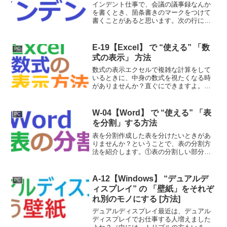
インデント仕事で、会議の議事録なんか
を書くとき、箇条書きのマークをつけて
書くことがあると思います。次の行に続
きを書くとき、スペースを入れて書いて
いたりしませんか？そんな時は、「イン
デント」設定をすることで、スペースを
E-19【Excel】 で “使える” 「数
PC
入れなくても同じようなこ...
式の表示」 方法
数式の表示エクセルで複雑な計算をして
いるときに、中身の数式を視たくなる時
がありませんか？直ぐにできますよ。①
下の黄色いセルの「合計」の数式を視た
いとします。②「数式」タブ→「数式の
表示」を選択します。③数式が表示され
W-04【Word】 で “使える” 「表
PC
ます。※もう一度、「数式...
を分割」する方法
表を分割作成した表を分けたいときがあ
りませんか？ということで、表の分割方
法を紹介します。①表の分割しい部分を
選択して②「レイアウト」タブ→「表の
分割」を選択します。③表が分割されま
した。他にもエクセル等のofficeの小技を
A-12【Windows】 “デュアルデ
PC
紹介していますの...
ィスプレイ” の 「壁紙」をそれぞ
れ別のモノにする [方法]
デュアルディスプレイ最近は、デュアル
ディスプレイでお仕事する人増えました