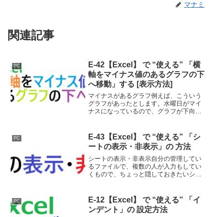
マナミ
関連記事
E-42【Excel】 で “使える” 「横
PC
軸をマイナス値のあるグラフの下
へ移動」する [表示方法]
マイナスがあるグラフ例えば、こういう
グラフがあったとします。水曜日がマイ
ナスになっているので、グラフが下向き
になり、文字とグラフが重なってて見ず
らいですよね。ので、軸の下に表示を持
っていきましょう！横軸をマイナス値の
E-43【Excel】 で “使える” 「シ
PC
あるグラフの下へ持ってい...
ートの表示・非表示」の 方法
シートの表示・非表示自分の管理してい
るファイルで、複数の人が入力もしてい
くもので、ちょっと隠しておきたいシー
トがある場合とかありませんか？例え
ば、編集されたくないシート等。どんな
時は、シートを隠すという手がありま
E-12【Excel】 で “使える” 「イ
PC
す。ので、そのやり方を紹介し...
ンデント」の 設定方法