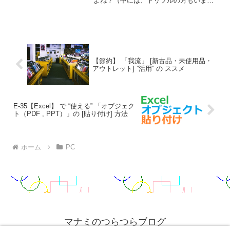
よね？（中には、トリプルの方もいます
けど。）同じ部署の後輩も昨年からデュ
アルディスプレイにしたのですが、なに
やら壁紙を違うものにしたいとのこと。
ということで、調べてみま...
【節約】 「我流」 [新古品・未使用品・
アウトレット] ”活用” の ススメ
E-35【Excel】 で “使える” 「オブジェク
ト（PDF , PPT）」の [貼り付け] 方法
ホーム
PC
マナミのつらつらブログ