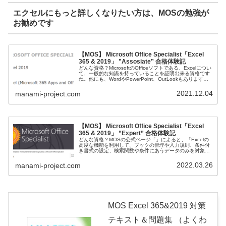
エクセルにもっと詳しくなりたい方は、MOSの勉強が
お勧めです
【MOS】 Microsoft Office Specialist「Excel
365 & 2019」 ”Assosiate” 合格体験記
どんな資格？MicrosoftのOfficeソフトである、Excelについ
て、一般的な知識を持っていることを証明出来る資格です
ね。他にも、WordやPowerPoint、OutLookもあります。
レベルも、ExcelとWordは、Assos...
2021.12.04
manami-project.com
【MOS】 Microsoft Office Specialist「Excel
365 & 2019」 ”Expert” 合格体験記
どんな資格？MOSの公式ページ「」によると、「Excelの
高度な機能を利用して、ブックの管理や入力規則、条件付
き書式の設定、検索関数や条件にあうデータのみを対象に
計算を行える高度な関数の利用、ピボットテーブル・グラ
フを活用したデータ分析や評...
2022.03.26
manami-project.com
MOS Excel 365&2019 対策
テキスト＆問題集 （よくわ