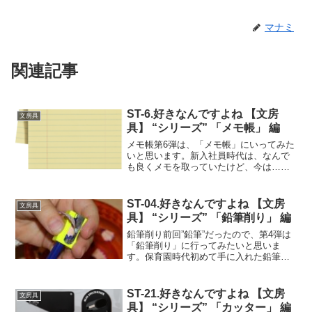
マナミ
関連記事
ST-6.好きなんですよね 【文房
文房具
具】 “シリーズ” 「メモ帳」 編
メモ帳第6弾は、「メモ帳」にいってみた
いと思います。新入社員時代は、なんで
も良くメモを取っていたけど、今は…ｗ
今では、手帳のメモ欄にメモすることが
多くなり、メモ帳を持ち歩く機会が薄れ
ましたね。付箋を持ち歩く機会の方が増
ST-04.好きなんですよね 【文房
文房具
えている気もしますね。...
具】 “シリーズ” 「鉛筆削り」 編
鉛筆削り前回”鉛筆”だったので、第4弾は
「鉛筆削り」に行ってみたいと思いま
す。保育園時代初めて手に入れた鉛筆削
りは、祖母に買ってもらった鉛筆削りに
なります。祖母とスーパーに買い物に行
ったときに、なんか気になっておねだり
ST-21.好きなんですよね 【文房
文房具
したら買ってくれました...
具】 “シリーズ” 「カッター」 編