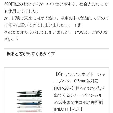
300円位のものですが、中々使いやすく、社会人になって
も使用してました。
が、試験で東京に向かう途中、電車の中で勉強してそのま
ま電車に置いてきてしまいました…。（😢）
そのままオサラバしてしまいました。（Y.Wよ、ごめんな
さい。）
振ると芯が出てくるタイプ
【Opt.フレフレオプト シャ
ープペン 0.5mm芯対応
HOP-20R】振るだけで芯が
出てくるシャープペンシル
※30本までネコポス便可能
[PILOT]【RCP】