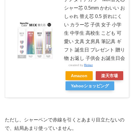
シャー芯 0.5mm かわいい お
しゃれ 替え芯 0.5 折れにく
い カラー芯 子供 女子 小学
生 中学生 高校生 こども 可
愛い 文具 文房具 筆記具 ギ
フト 誕生日 プレゼント 贈り
物 お返し 子供会 お誕生日会
created by
Rinker
Amazon
楽天市場
Yahooショッピング
ただし、シャーペンで赤線を引くとあまり目立たないの
で、結局あまり使っていません。