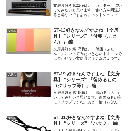
文房具好き第21弾は、「カッター」にい
ってみたいと思います。使い方を間違え
ると危ないですよね。ネットショッピン
グをよくするようになった今では、荷物
を開墾するときに使用しています。とい
うか、今ではそのくらいにしか使用して
ST-13好きなんですよね 【文房
文房具
いない気も？小学校低学...
具】 “シリーズ” 「付箋（ふせ
ん）」 編
文房具好き第13弾は、「付箋（ふせ
ん）」にいってみたいと思います。今で
は欠かせない文房具アイテムの１つです
ね。仕事でも勉強でも大活躍してます。
中学～高校時代付箋の存在を知ったの
が、この頃だと思います。が、自分で使
ST-19.好きなんですよね 【文房
文房具
うことはなかったですね。使っ...
具】 “シリーズ” 「留めるもの
（クリップ等）」 編
文房具好き第19弾は、「留めるもの」に
いってみたいと思います。留めるもの主
にクリップですね。あと、輪ゴムなんか
につても書きたいと思います。小学校低
学年時代ゼムクリップ・オーソドックス
クリップと言えば、まずは、これが浮か
ST-01.好きなんですよね 【文房
文房具
ぶ方も多いのではないで...
具】 “シリーズ” 「ハサミ」 編
ハサミ文房具好きなんですよね。不要な