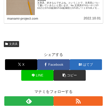
文房具、好きなんですよね。ということで、文房具につい
て書いていきたいと思います。No.文房具ST-01ハサミST-
02のりST-03鉛筆ST-04鉛筆削りST-05ノートST-06メモ帳
ST-07手帳ST-08消しゴムST-09シャーペンS...
2022.10.01
manami-project.com
文房具
シェアする
X
Facebook
はてブ
LINE
コピー
マナミをフォローする