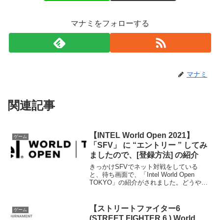
マナミをフォローする
マナミ
関連記事
【INTEL World Open 2021】
ゲーム
「SFV」 に “エントリー ” してみ
ましたので、[登録方法] の紹介
きっかけSFVでネット対戦をしている
と、待ち画面で、「Intel World Open
TOKYO」の紹介がされました。どうや
ら、エントリー期間中である5⽉15⽇
（土）〜5⽉31⽇（⽉）（UTC※）に
（※UTC？わからないので調べました…
【ストリートファイター6
ゲーム
...
(STREET FIGHTER 6 ) World