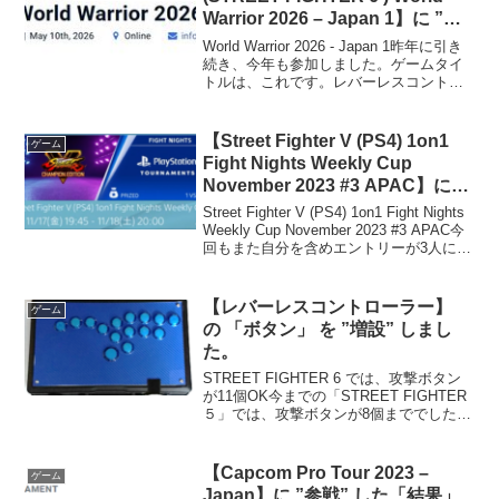
Warrior 2026 – Japan 1】に ”参
戦” した「結果」
World Warrior 2026 - Japan 1昨年に引き
続き、今年も参加しました。ゲームタイ
トルは、これです。レバーレスコントロ
ーラーを使用しています。PS用コレPC
用はこっちになります。最近メイン機が
調子悪く（勝手にジャンプが入...
【Street Fighter V (PS4) 1on1
ゲーム
Fight Nights Weekly Cup
November 2023 #3 APAC】に
”参戦?” した「結果」
Street Fighter V (PS4) 1on1 Fight Nights
Weekly Cup November 2023 #3 APAC今
回もまた自分を含めエントリーが3人にな
ってしまってまいた。そして、エントリ
ーしているのは、前...
【レバーレスコントローラー】
ゲーム
の 「ボタン」 を ”増設” しまし
た。
STREET FIGHTER 6 では、攻撃ボタン
が11個OK今までの「STREET FIGHTER
５」では、攻撃ボタンが8個まででした
が、6/2に発売されました、「STREET
FIGHTER 6 」では、攻撃ボタンが11個ま
で付けられ...
【Capcom Pro Tour 2023 –
ゲーム
Japan】に ”参戦” した「結果」