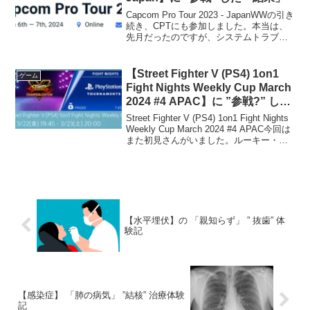
Capcom Pro Tour 2023 - JapanWWの引き
続き、CPTにも参加しました。本当は、
先月だったのですが、システムトラブ
ル？のため、今日になりました。今回の
参加人数は、925人でした。私が参加た今
までのSFの大会の中で、一...
【Street Fighter V (PS4) 1on1
ゲーム
Fight Nights Weekly Cup March
2024 #4 APAC】に ”参戦?” した
「結果」
Street Fighter V (PS4) 1on1 Fight Nights
Weekly Cup March 2024 #4 APAC今回は
また初見さんがいました。ルーキー・リ
ュウの方です。リュウ流行ってる？あ
と、大会直前？にもう一人...
【水平埋伏】の 「親知らず」 ” 抜歯” 体
験記
【感染症】 「肺の病気」 ”結核” 治療体験
記