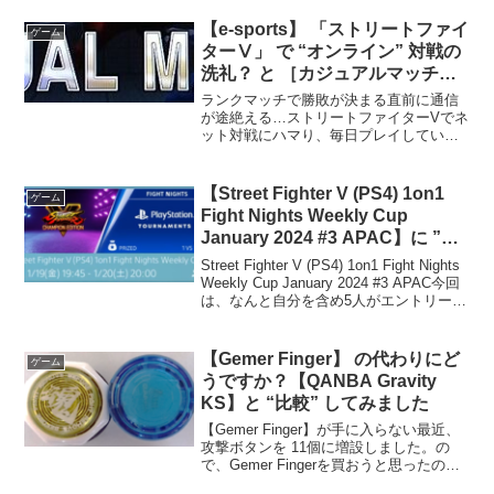
【e-sports】 「ストリートファイ
ゲーム
ターⅤ」 で “オンライン” 対戦の
洗礼？ と ［カジュアルマッチ］
の活用
ランクマッチで勝敗が決まる直前に通信
が途絶える…ストリートファイターVでネ
ット対戦にハマり、毎日プレイしていま
す。が、ちょっと…ね。ということに遭
遇しました。私が勝利目前で、通信を切
る人にでくわしました。ランクマッチの
【Street Fighter V (PS4) 1on1
ゲーム
場合、負けると順位が下...
Fight Nights Weekly Cup
January 2024 #3 APAC】に ”参
戦?” した「結果」
Street Fighter V (PS4) 1on1 Fight Nights
Weekly Cup January 2024 #3 APAC今回
は、なんと自分を含め5人がエントリー。
前回、前々回のエントリーした人達と、
初見さんがいます！...
【Gemer Finger】 の代わりにど
ゲーム
うですか？【QANBA Gravity
KS】と “比較” してみました
【Gemer Finger】が手に入らない最近、
攻撃ボタンを 11個に増設しました。の
で、Gemer Fingerを買おうと思ったので
すが、今は入手困難になっていました。