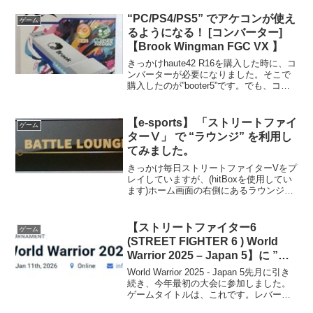
サムドグサ復活？いや、自分には合わな
かったからなぁ…。んー、割高になる...
“PC/PS4/PS5” でアケコンが使え
ゲーム
るようになる！ [コンバーター]
【Brook Wingman FGC VX 】
きっかけhaute42 R16を購入した時に、コ
ンバーターが必要になりました。そこで
購入したのが”booter5”です。でも、コン
バーターは、これだけではなく、この
Wingmanも候補にありました。現在の相
場を調べようと思ったら、なにやら新...
【e-sports】 「ストリートファイ
ゲーム
ターⅤ」 で “ラウンジ” を利用し
てみました。
きっかけ毎日ストリートファイターVをプ
レイしていますが、(hitBoxを使用してい
ます)ホーム画面の右側にあるラウンジと
いうものがちょっと気になっていまし
た。どうやら、挑戦者を待機している人
たちがいるようです。カジュアルマッチ
【ストリートファイター6
ゲーム
をONにしても...
(STREET FIGHTER 6 ) World
Warrior 2025 – Japan 5】に ”参
戦” した「結果」
World Warrior 2025 - Japan 5先月に引き
続き、今年最初の大会に参加しました。
ゲームタイトルは、これです。レバーレ
スコントローラーを使用しています。大