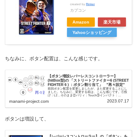
created by
Rinker
カプコン
Amazon
楽天市場
Yahooショッピング
ちなみに、ボタン配置は、こんな感じです。
【ボタン増設レバーレスコントローラー】
(hitBox型)の 「ストリートファイター6 (STREET
FIGHTER 6 ) ：ボタン割り当て」 ”再々設定”
前回ボタン配置を変更しましたが、また変更することにし
ました。ちなみに、変更する前は、こんな感じです。①投
げ：L2…そのまま②パリィ：Touch③インパクト：
L1④PP（PPP)：R3…そのまま⑤KK（KKK)：L3変更後の
2023.07.17
manami-project.com
配置パリィとインパ...
ボタンは増設して、
【レバーレスコントローラー】 の 「ボタン」 を