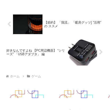
会開始4名Winners Round-１の方がいます
が、私はWin...
【節約】 「我流」 「暖房グッツ] ”活用”
の ススメ
好きなんですよね 【PC周辺機器】 “シリ
ーズ” 「USBアダプタ」 編
ホーム
ゲーム