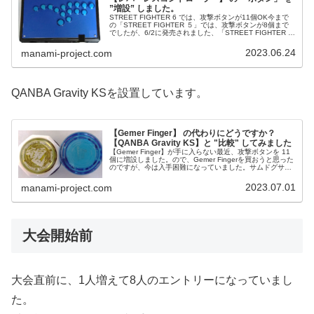
”増設” しました。
STREET FIGHTER 6 では、攻撃ボタンが11個OK今まで
の「STREET FIGHTER ５」では、攻撃ボタンが8個まで
でしたが、6/2に発売されました、「STREET FIGHTER 6
」では、攻撃ボタンが11個まで付けられ...
2023.06.24
manami-project.com
QANBA Gravity KSを設置しています。
【Gemer Finger】 の代わりにどうですか？
【QANBA Gravity KS】と "比較" してみました
【Gemer Finger】が手に入らない最近、攻撃ボタンを 11
個に増設しました。ので、Gemer Fingerを買おうと思った
のですが、今は入手困難になっていました。サムドグサ復
活？いや、自分には合わなかったからなぁ…。んー、割高
になる...
2023.07.01
manami-project.com
大会開始前
大会直前に、1人増えて8人のエントリーになっていまし
た。