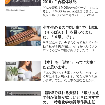
2019）” 合格体験記
どんな資格？MOSの公式ページ「」によ
ると、「MOS Associate認定に加え、上
級レベル（Excelエキスパート、Wordエ
キスパート、Access）の3科目のうち2科
目を取得すると、「MOS Expert」の認定
証が発行されます。一...
小学生の頃の “習い事” で 【珠算
サイド資格
（そろばん）】 を習ってまし
た。「４級」です。
そろばんって、今でもやってるんですか
ね？私が子供の頃は、それらへんにポツ
ポツそろばんの塾がありましたね。（近
いところだと、歩いて2分のところにあり
ました。）きっかけ小学生の頃、仲の良
かった友達が習っていたので、習うこと
【本】 を 「読む」 って “大事”
勉強方法
にしました。小学校３年...
だと思います。
「本を読むって大事」ということは、よ
く耳にすると思います。私も大事だと思
います。では、なぜ本を読むことが大事
だと思ったのか？自分の経験からそう思
いました。なので、今回はその経験談を
紹介しようと思います。①きっかけは、
【講習で取れる資格】「取りあえ
資格
学校の成績upまわりでド...
ず何か資格が欲しいときにおすす
め」 特定化学物質等作業主任者