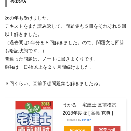
再挑戦
次の年も受けました。
テキストをまた読み返して、問題集も５冊をそれぞれ５回
以上解きました。
（過去問は5年分を８回解きました。ので、問題文も回答
も暗記状態です。）
間違った問題は、ノートに書きまくりです。
勉強は一日4h以上を２ヶ月間続けました。
３回くらい、直前予想問題集も解きましたね。
うかる！ 宅建士 直前模試
2018年度版 [ 高橋 克典 ]
created by
Rinker
Amazon
楽天市場