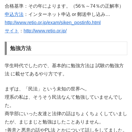
合格基準：その年によります。（56％～74％の正解率）
申込方法
：インターネット申込 or 郵送申し込み…
http://www.retio.or.jp/exam/siken_postinfo.html
サイト
：
http://www.retio.or.jp/
勉強方法
学生時代でしたので、基本的に勉強方法は 試験の勉強方
法 に載せてあるやり方です。
まずは、「民法」という未知の世界へ。
理系の私は、そうそう民法なんて勉強していませんでし
た。
商学部にいった友達と法律の話はちょくちょくしていまし
たが、まじまじと勉強はしたことありません。
↑善意と悪意の話やPL法 とかについて話しをしてました。