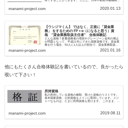
得てすることができます。 ただし、日本不動産仲裁機構
ADRセンターでの研修なので、対象は不動産に対してのみ
になります。
2020.01.13
manami-project.com
【ウシジマくん】 ではなく、正規に「貸金業
務」 をするための FP＋α（になると思う）資
格 "貸金業務取扱主任者" 合格体験記
どんな資格？多重債務者の増加やグレーゾーン金利の廃止
が問題となって、平成21年にできた国家資格です。貸金業
務を行う場合、50人に1人以上の割合で、貸金業務取扱主
任者を設置しなければなりません。（ここ、試験に出ま
2021.01.16
manami-project.com
す！覚えておくように！）私の認...
他にもたくさん合格体験記を書いているので、良かったら
覗いて下さい！
所持資格
私の所持している資格の種類、受けた資格のリストです。
基本国家資格、公的資格をメインに取得しています。メジ
ャーなものは、たまに民間資格も受けます。 このまま、リ
ンクでその資格についてのブログに飛びますので、取得し
たい、興味がある方はどうぞご覧になって下さい。
2019.08.11
manami-project.com