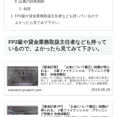
証書の効果期限
余談
FP2級や貸金業務取扱主任者なども持っているので、
よかったら見てみて下さい。
FP2級や貸金業務取扱主任者なども持って
いるので、よかったら見てみて下さい。
【資金計画】 「お金について幅広い知識が得ら
れる」 ３級ファイナンシャル・プランニング技
能士 合格体験記
お金について幅広い知識が得られます。 顧客の収入収支に
対して、お金の使い方、運用の仕方等ライフイベントに合
わせてをアドバイスします。 平成14年にできた国家資格で
す。 1級～3級があり、3級は比較的簡単に取得できます。
2019.08.20
manami-project.com
【資金計画 FP】 「お金について幅広い知識が
得られる」 ２級ファイナンシャル・プランニン
グ技能士 合格体験記