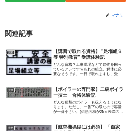
マナミ
関連記事
【講習で取れる資格】 ”足場組立
資格
等 特別教育” 受講体験記
どんな資格？工事現場などで建物を囲っ
ているアレですｗあれの組立、解体に必
要なそうです。一日で取れますし、受講
料も１万円程度なので、お手軽です。と
りあえず資格が欲しい方には、お勧めで
すね。厚生労働省のHPによると、平成27
【ボイラーの専門家】二級ボイラ
資格
年７月１日以降、足場...
ー技士 合格体験記
どんな種類のボイラーも扱えるようにな
ります。ただし、一番下の級なので容量
が一番小さい。(伝熱面積が25㎡未満のボ
イラーの取り扱い。）本屋さんに行くと
そこそこ見かけますので、それなりにポ
ピュラーな資格の部類なのではないかと
【航空機操縦には必須】 「自家
資格
勝手に思い込んでます。