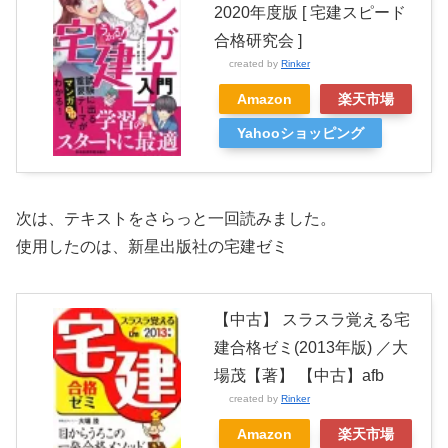
2020年度版 [ 宅建スピード
合格研究会 ]
created by
Rinker
Amazon
楽天市場
Yahooショッピング
次は、テキストをさらっと一回読みました。
使用したのは、新星出版社の宅建ゼミ
【中古】 スラスラ覚える宅
建合格ゼミ(2013年版) ／大
場茂【著】 【中古】afb
created by
Rinker
Amazon
楽天市場