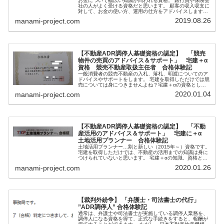
お金について幅広い知識が問われる資格。 銀行員や保険会
社の人がよく受ける資格だと思います。 顧客の収入収支に
対して、お金の使い方、運用の仕方をアドバイスします。
1級～3級があります。２級は受験資格があったり、問題も
2019.08.26
manami-project.com
3級とは段違いで難しいです。
【不動産ADR調停人基礎資格の認定】 「競売
物件の売買のアドバイス＆サポート」 宅建＋α
資格 競売不動産取扱主任者 合格体験記
一般消費者の競売不動産の入札、落札、明渡についてのア
ドバイスやサポートをします。 宅建を取得しただけでは競
売については身につきませんよね？宅建＋αの資格として
ありだと思います。 また、平成29年3⽉15⽇に法務⼤⾂よ
2020.01.04
manami-project.com
り裁判外紛争解決機関としての認証を受けました。
【不動産ADR調停人基礎資格の認定】 「不動
産活用のアドバイス＆サポート」 宅建に＋α
土地活用プランナー 合格体験記
土地活用プランナー…割と新しい（2015年～）資格です。
宅建を取得しただけでは、不動産の活用までの知識は身に
つけられていないと思います。 宅建＋αの知識、資格とし
ていかがでしょうか？（試験対策講習を受ければ、それほ
2020.01.26
manami-project.com
ど構えることなく受かると思います。）
【裁判外紛争】 「弁護士・司法書士の代行」
”ADR調停人” 合格体験記
通常は、弁護士や司法書士が実施している調停人業務を、
調停人になる資格を得て、正式な手続きをすると、報酬が