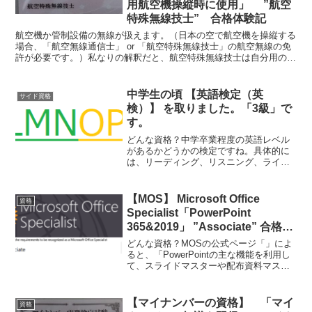
用航空機操縦時に使用」 ”航空
特殊無線技士” 合格体験記
航空機か管制設備の無線が扱えます。（日本の空で航空機を操縦する
場合、「航空無線通信士」 or 「航空特殊無線技士」の航空無線の免
許が必要です。）私なりの解釈だと、航空特殊無線技士は自分用の航
空無線免許です。
中学生の頃 【英語検定（英
サイド資格
検）】 を取りました。「3級」で
す。
どんな資格？中学卒業程度の英語レベル
があるかどうかの検定ですね。具体的に
は、リーディング、リスニング、ライテ
ィング、スピーキングを測定します。知
名度が結構あり、知らない人を探す方が
大変化も⁉中学の頃は、文科省が主催して
【MOS】 Microsoft Office
資格
ると思っていましたが、...
Specialist「PowerPoint
365&2019」 ”Associate” 合格体
験記
どんな資格？MOSの公式ページ「」によ
ると、「PowerPointの主な機能を利用し
て、スライドマスターや配布資料マスタ
ーの編集、書式設定、アニメーションや
画面切り替え効果の設定、スライドショ
ーの設定、アウトライン文書の挿入、ズ
【マイナンバーの資格】 「マイ
資格
ーム機能の使...