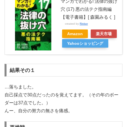
マンガでわかる! 法律の抜け
穴 (17) 悪の法テク指南編
【電子書籍】[ 森園みるく ]
created by
Rinker
Amazon
楽天市場
Yahooショッピング
結果その１
…落ちました。
自己採点で30点だったのを覚えてます。（その年のボー
ダーは37点でした。）
んー、自分の努力の無さを痛感。