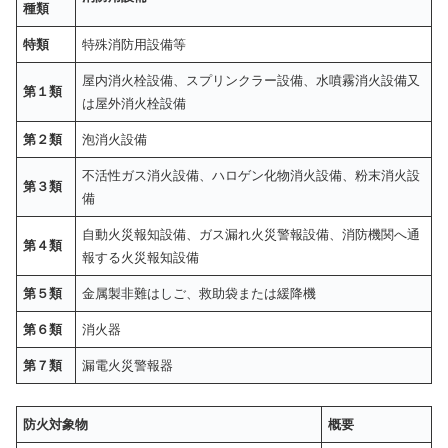
種類
特類
特殊消防用設備等
屋内消火栓設備、スプリンクラー設備、水噴霧消火設備又
第１類
は屋外消火栓設備
第２類
泡消火設備
不活性ガス消火設備、ハロゲン化物消火設備、粉末消火設
第３類
備
自動火災報知設備、ガス漏れ火災警報設備、消防機関へ通
第４類
報する火災報知設備
第５類
金属製非難はしご、救助袋または緩降機
第６類
消火器
第７類
漏電火災警報器
防火対象物
概要