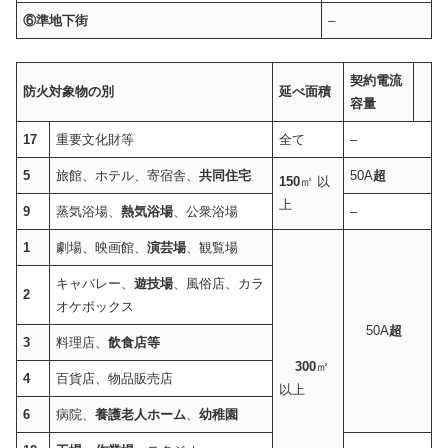
⑥準地下街
–
契約電流
防火対象物の別
延べ面積
容量
17
重要文化財等
全て
–
5
旅館、ホテル、寄宿舎、
共同住宅
50A
超
150
㎡ 以
上
9
蒸気浴場、
熱気浴場
、公衆浴場
–
1
劇場、映画館、
演芸場
、観覧場
キャバレー、
遊技場
、風俗店、カラ
2
オケボックス
50A
超
3
料理店、
飲食店等
300
㎡
4
百貨店、物品販売店
以上
6
病院、
養護老人ホーム
、
幼稚園