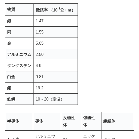
-8
物質
抵抗率
（10
Ω・m）
銀
1.47
同
1.55
金
5.05
アルミニウム
2.50
タングステン
4.9
白金
9.81
鉛
19.2
鉄鋼
10～20（室温）
反磁性
強磁性
半導体
導体
絶縁体
体
体
アルミニウ
ニッケ