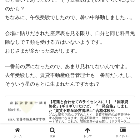
のかも？
ちなみに、午後受験でしたので、暑い中移動しました…。
会場に貼りだされた座席表を見る限り、自分と同じ科目免
除なしで７類を受ける方はいないようです。
おじさまが多かった気がします。
一番前の席になったので、あまり見れてないんですよ。
去年受験した、賃貸不動産経営管理士も一番前だったし、
そういう星のもとに生まれたんですかね？
【宅建と合わせてWライセンスに！】 「国家資
格化」[ギリギリ] だけど、 『一発合格』しまし
た ”賃貸不動産経営管理士” 合格体験記
どんな講習？読んで字のごとく、賃貸不動産の経営管理を
する資格になります。賃貸不動産？…簡単にいうと、アパ
ートですね。これの、管理業務やまた貸し（サブリース）
をするのに必要になります。現在は、この資格がなくても
2024.01.20
manami-project.com
宅建を持ってれば、指定講習を修了...
ホーム
検索
トップ
サイドバー