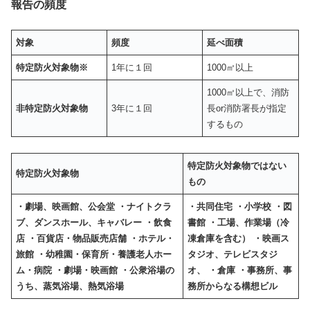
報告の頻度
対象
頻度
延べ面積
特定防火対象物※
1年に１回
1000㎡以上
1000㎡以上で、消防
非特定防火対象物
3年に１回
長or消防署長が指定
するもの
特定防火対象物ではない
特定防火対象物
もの
・劇場、映画館、公会堂
・ナイトクラ
・共同住宅
・小学校
・図
ブ、ダンスホール、キャバレー
・飲食
書館
・工場、作業場（冷
店
・百貨店・物品販売店舗
・ホテル・
凍倉庫を含む）
・映画ス
旅館
・
幼稚園
・
保育所
・養護老人ホー
タジオ、テレビスタジ
ム・
病院
・劇場・映画館
・公衆浴場の
オ、
・倉庫
・事務所、事
うち、蒸気浴場、熱気浴場
務所からなる構想ビル