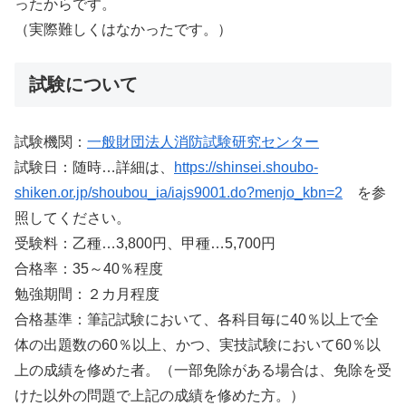
ったからです。
（実際難しくはなかったです。）
試験について
試験機関：
一般財団法人消防試験研究センター
試験日：随時…詳細は、
https://shinsei.shoubo-
shiken.or.jp/shoubou_ia/iajs9001.do?menjo_kbn=2
を参
照してください。
受験料：乙種…3,800円、甲種…5,700円
合格率：35～40％程度
勉強期間：２カ月程度
合格基準：筆記試験において、各科目毎に40％以上で全
体の出題数の60％以上、かつ、実技試験において60％以
上の成績を修めた者。（一部免除がある場合は、免除を受
けた以外の問題で上記の成績を修めた方。）