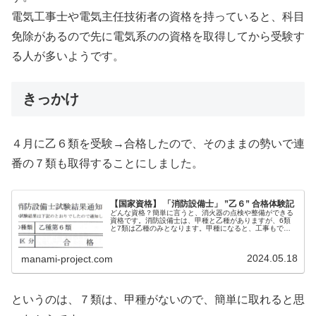
電気工事士や電気主任技術者の資格を持っていると、科目
免除があるので先に電気系のの資格を取得してから受験す
る人が多いようです。
きっかけ
４月に乙６類を受験→合格したので、そのままの勢いで連
番の７類も取得することにしました。
【国家資格】 「消防設備士」 ”乙６” 合格体験記
どんな資格？簡単に言うと、消火器の点検や整備ができる
資格です。消防設備士は、甲種と乙種がありますが、6類
と7類は乙種のみとなります。甲種になると、工事もでき
るようになるのですが、消火器は設置だけで工事の必要が
ないので、乙種のみとなります。消...
2024.05.18
manami-project.com
というのは、７類は、甲種がないので、簡単に取れると思