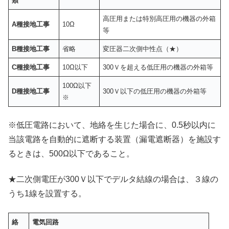
類
高圧用または特別高圧用の機器の外箱
A
種接地工事
10Ω
等
B
種接地工事
省略
変圧器二次側中性点（★）
C
種接地工事
10Ω以下
300Ｖを超える低圧用の機器の外箱等
100Ω以下
D
種接地工事
300Ｖ以下の低圧用の機器の外箱等
※
※低圧電路において、地絡を生じた場合に、0.5秒以内に
当該電路を自動的に遮断する装置（漏電遮断器）を施設す
るときは、500Ω以下であること。
★二次側電圧が300Ｖ以下でデルタ結線の場合は、３線の
うち1線を設置する。
絡
電気回路