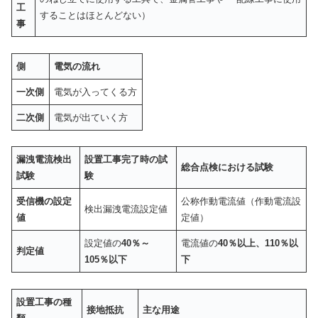
工
することはほとんどない）
事
側
電気の流れ
一次側
電気が入ってくる方
二次側
電気が出ていく方
漏洩電流検出
設置工事完了時の試
総合点検における試験
試験
験
受信機の設定
公称作動電流値（作動電流設
検出漏洩電流設定値
値
定値）
設定値の
40
％～
電流値の
40
％以上、110％以
判定値
105％以下
下
設置工事の種
接地抵抗
主な用途