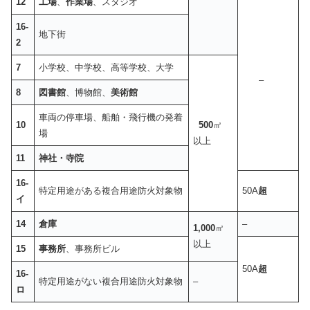
12
工場
、
作業場
、スタジオ
16-
地下街
2
7
小学校、中学校、高等学校、大学
–
8
図書館
、博物館、
美術館
車両の停車場、船舶・飛行機の発着
10
500
㎡
場
以上
11
神社・寺院
16-
特定用途がある複合用途防火対象物
50A
超
イ
14
倉庫
–
1,000
㎡
以上
15
事務所
、事務所ビル
50A
超
16-
特定用途がない複合用途防火対象物
–
ロ