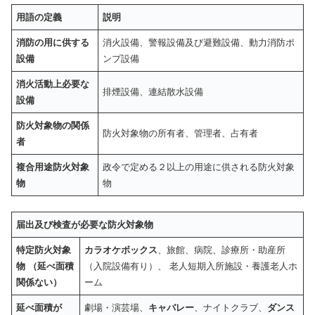
用語の定義
説明
消防の用に供する
消火設備、警報設備及び避難設備、動力消防ポ
設備
ンプ設備
消火活動上必要な
排煙設備、連結散水設備
設備
防火対象物の関係
防火対象物の所有者、管理者、占有者
者
複合用途防火対象
政令で定める２以上の用途に供される防火対象
物
物
届出及び検査が必要な防火対象物
特定防火対象
カラオケボックス
、旅館、病院、診療所・助産所
物
（延べ面積
（入院設備有り）、 老人短期入所施設・養護老人ホ
関係ない）
ーム
延べ面積が
劇場・演芸場、
キャバレー
、ナイトクラブ、
ダンス