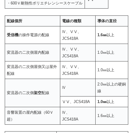
・600Ｖ耐熱性ポリエチレンシースケーブル
配線個所
電線の種類
導体の直径
Ⅳ、ⅤⅤ、
受信機
の操作電源の配線
1.6
㎜
以上
JCS418A
Ⅳ、ⅤⅤ、
変流器の二次側屋内配線
1.0㎜以上
JCS418A
変流器の二次側屋側又は屋外
Ⅳ、ⅤⅤ、
1.0㎜以上
配線
JCS418A
2.0㎜以上の硬銅
Ⅳ
線
変流器の二次側
架空
配線
ⅤⅤ、JCS418A
1.0
㎜
以上
音響装置の屋内配線（60Ｖ
Ⅳ、
1.6㎜以上
超）
JCS418A