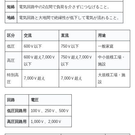
短絡
電気回路中の2点間で負荷を介さずにつなげること。
地絡
電気回路と大地間で絶縁性が低下して電気が流れること。
区分
交流
直流
用途
低圧
600Ｖ以下
750Ｖ以下
一般家庭
600Ｖ超え7,000Ｖ
750Ｖ超え7,000Ｖ
中小規模工場・
高圧
以下
以下
施設
特別高
大規模工場・施
7,000Ｖ超え
7,000Ｖ超え
圧
設
回路
電圧
低圧回路用
100Ｖ、250Ｖ、500Ｖ
高圧回路用
1,000Ｖ、2,000Ｖ