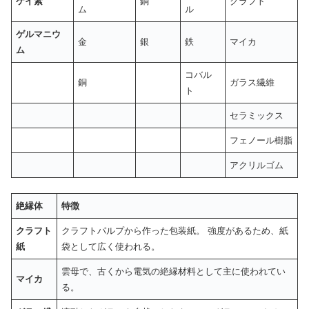
ケイ素
銅
クラフト
ム
ル
ゲルマニウ
金
銀
鉄
マイカ
ム
コバル
銅
ガラス繊維
ト
セラミックス
フェノール樹脂
アクリルゴム
絶縁体
特徴
クラフト
クラフトパルプから作った包装紙。 強度があるため、紙
紙
袋として広く使われる。
雲母で、古くから電気の絶縁材料として主に使われてい
マイカ
る。