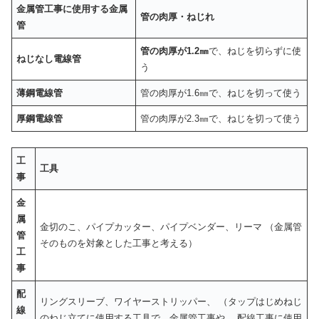
金属管工事に使用する金属
管の肉厚・ねじれ
管
管の肉厚が1.2㎜
で、ねじを切らずに使
ねじなし電線管
う
薄鋼電線管
管の肉厚が1.6㎜で、ねじを切って使う
厚鋼電線管
管の肉厚が2.3㎜で、ねじを切って使う
工
工具
事
金
属
金切のこ、パイプカッター、パイプベンダー、リーマ （金属管
管
そのものを対象とした工事と考える）
工
事
配
リングスリーブ、ワイヤーストリッパー、 （タップはじめねじ
線
のねじ立てに使用する工具で、金属管工事や 配線工事に使用