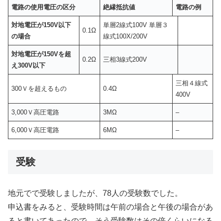
電路の使用電圧の区分
絶縁抵抗値
電路の例
対地電圧が150V以下
単層2線式100V 単層３
0.1Ω
の場合
線式100X/200V
対地電圧が150Vを超
0.2Ω
三相3線式200V
え300V以下
三相４線式
300Ｖを超えるもの
0.4Ω
400V
3,000Ｖ高圧電路
3MΩ
–
6,000Ｖ高圧電路
6MΩ
–
受験
地元でで受験しましたが、78人の受験数でした。
申込書をみると、受験時間は午前の場合と午後の場合があ
ると書いてあったので、そう受験数はその倍くらいになる