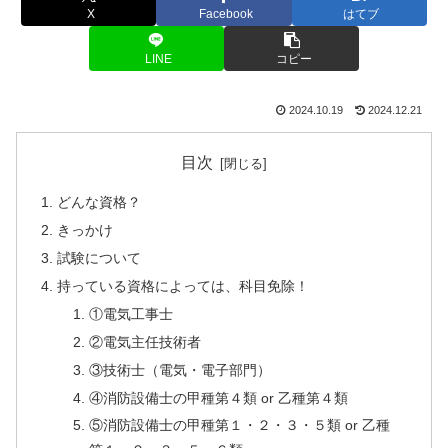
X
Facebook
はてブ
LINE
コピー
2024.10.19
2024.12.21
目次
どんな資格？
きっかけ
試験について
持っている資格によっては、科目免除！
①電気工事士
②電気主任技術者
③技術士（電気・電子部門）
④消防設備士の甲種第４類 or 乙種第４類
⑤消防設備士の甲種第１・２・３・５類 or 乙種