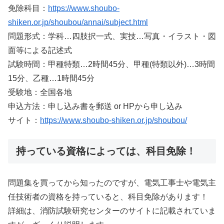
免除科目：
https://www.shoubo-
shiken.or.jp/shoubou/annai/subject.html
問題形式：学科…四肢択一式、実技…写真・イラスト・図
面等による記述式
試験時間：甲種特類…2時間45分、甲種(特類以外)…3時間
15分、乙種…1時間45分
受験地：全国各地
申込方法：申し込み書を郵送 or HPから申し込み
サイト：
https://www.shoubo-shiken.or.jp/shoubou/
持っている資格によっては、科目免除！
問題集を買ってから知ったのですが、電気工事士や電気主
任技術者の資格を持っていると、科目免除があります！
詳細は、消防試験研究センターのサイトに記載されていま