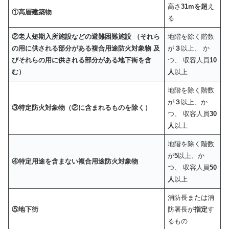
高さ
31m
を
超
え
①
高層建築物
る
②老人短期入所施設などの避難困難施設
（それら
地階を除く階数
の用に供される部分がある複合用途防火対象物
及
が
３
以上、 か
びそれらの用に供される部分がある地下街を含
つ、 収容人員
10
む）
人
以上
地階を除く階数
が
３
以上、か
③
特定防火対象物
（②に含まれるものを除く）
つ、 収容人員
30
人
以上
地階を除く階数
が
5
以上、か
④特定用途を含まない複合用途防火対象物
つ、 収容人員
50
人
以上
消防長または消
⑤
地下街
防署長が
指定
す
るもの