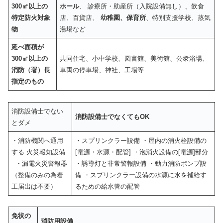
300㎡以上の
ホール
、 診療所・助産所（入院設備無し）、飲食
特定防火対象
店、百貨店、
幼稚園、保育所
、特別支援学校、蒸気
物
湯場など
延べ面積が
300㎡以上の
共同住宅、小中学校、図書館、美術館、公衆浴場、
消防（署）長
車両の停車場、神社、工場等
指定のもの
消防設備士でない
消防設備士でなくてもOK
とダメ
・消防機関へ通用
・スプリンクラー設備 ・屋内の消火栓設備の
する
火災報知設備
[電源・水源・配管] ・泡消火設備の[電源]部分
・漏電火災警報器
・誘導灯と非常警報設備 ・動力消防ポンプ設
（整備のみの為着
備 ・スプリンクラー設備の水源に水を補給す
工届出は不要）
るための給水管の配管
免状の
消防用設備