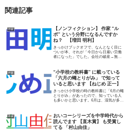
関連記事
【ノンフィクション】 作家 “ル
作家
ポ” という分野になるんですか
ね？ 【増田 明利】
きっかけブックオフで、なんとなく目に
ついが本、それが「今日から日雇い労働
者になった」でした。会社の破産→無職
を経験した私にとっては衝撃的なタイト
ルでした。早速、衝動買い実際に自分が
日雇い労働者になり、毎日の日記を記
“小学校の教科書” に載っている
作家
し、それを読むという感じの...
「六月の蠅とりがみ」 で知って
いると思います 【ねじめ 正一】
きっかけ小学校の時の教科書に「6月の蠅
とりがみ」があったので、知っている人
も多いかと思います。6月は、湿気が多い
から、乾物屋に対しては、嫌な時期だ…
みたいな話だったと思います。どうも印
象的だったためか、大学に入っても作者
おいコーシリーズを中学時代から
作家
の名前と題名は覚えて...
読んでます 【直木賞】 も受賞し
てる 「村山由佳」