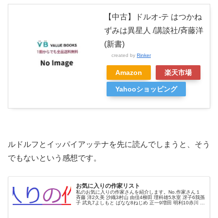
【中古】ドルオ-テ はつかね
ずみは異星人 /講談社/斉藤洋
(新書)
created by
Rinker
Amazon
楽天市場
Yahooショッピング
ルドルフとイッパイアッテナを先に読んでしまうと、そう
でもないという感想です。
お気に入りの作家リスト
私のお気に入りの作家さんを紹介します。No.作家さん１
斉藤 洋2久美 沙織3村山 由佳4柳田 理科雄5氷室 冴子6我孫
子 武丸7よしもと ばなな8ねじめ 正一9増田 明利10赤川 次
郎11人生戦略会議