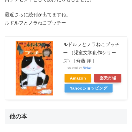
最近さらに続刊が出てますね。
ルドルフとノラねこブッチー
ルドルフとノラねこブッチ
ー （児童文学創作シリー
ズ） [ 斉藤 洋 ]
created by
Rinker
Amazon
楽天市場
Yahooショッピング
他の本