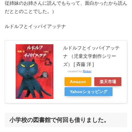
従姉妹のお姉さんに読んでもらって、面白かったから読ん
だととのことでした。）
ルドルフとイッパイアッテナ
ルドルフとイッパイアッテ
ナ （児童文学創作シリー
ズ） [ 斉藤 洋 ]
created by
Rinker
Amazon
楽天市場
Yahooショッピング
小学校の図書館で何回も借りました。