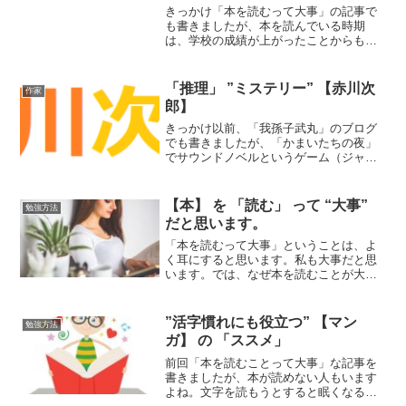
きっかけ「本を読むって大事」の記事で
も書きましたが、本を読んでいる時期
は、学校の成績が上がったことからもし
かして、本を読むって大事なこと？と思
い始めるようになり、とりあえず近くの
本屋さんに行き、表紙だけで選び、この
「推理」 ”ミステリー” 【赤川次
作家
本を購入したのがきっかけで...
郎】
きっかけ以前、「我孫子武丸」のブログ
でも書きましたが、「かまいたちの夜」
でサウンドノベルというゲーム（ジャン
ル）を知りました。他のメーカーからも
サウンドノベルのゲームも出てることは
知っていましたが、自分で凸まではして
【本】 を 「読む」 って “大事”
勉強方法
ませんでした。そんな中、...
だと思います。
「本を読むって大事」ということは、よ
く耳にすると思います。私も大事だと思
います。では、なぜ本を読むことが大事
だと思ったのか？自分の経験からそう思
いました。なので、今回はその経験談を
紹介しようと思います。①きっかけは、
”活字慣れにも役立つ” 【マン
勉強方法
学校の成績upまわりでド...
ガ】 の 「ススメ」
前回「本を読むことって大事」な記事を
書きましたが、本が読めない人もいます
よね。文字を読もうとすると眠くなる。