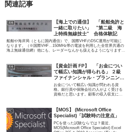
関連記事
【海上での通信】 「船舶免許と
資格
一緒に取りたい」 ”第二級 海
上特殊無線技士” 合格体験記
船舶や海岸局（ともに国内通信）で、国際VHFのDSC運用が可能に
なります。（※国際VHF…150MHz帯の電波を利用した全世界共通の
海上無線通信網）他にも、レーダーなんかも扱えるようになります。
海上で無線を使用するときに必要になります。
【資金計画 FP】 「お金につい
資格
て幅広い知識が得られる」 ２級
ファイナンシャル・プランニング
技能士 合格体験記
お金について幅広い知識が問われる資
格。銀行員や保険会社の人がよく受ける
資格だと思います。顧客の収入収支に対
して、お金の使い方、運用の仕方をアド
バイスします。1級～3級があります。２
級は受験資格があったり、問題も3級とは
【MOS】 (Microsoft Office
PC
段違いで難しいです。
Specialist)「試験時の注意点」
PCを使った試験ならでは？最近、
MOS(Microsoft Office Specialist) Excel