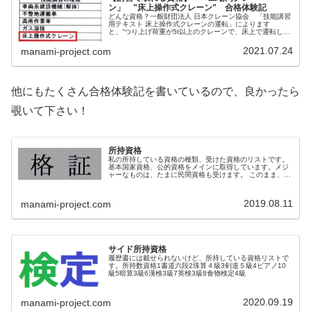
ン」 "床上操作式クレーン" 合格体験記
どんな資格？一般財団法人 日本クレーン協会 「技能講習
用テキスト 床上操作式クレーンの運転」によります
と、”つり上げ荷重が5t以上のクレーンで、床上で運転し、
かつ、当該運転をする者が荷の移動と共に移動する方式の
クレーン”とあります。工場内で...
2021.07.24
manami-project.com
他にもたくさん合格体験記を書いているので、良かったら
覗いて下さい！
所持資格
私の所持している資格の種類、受けた資格のリストです。
基本国家資格、公的資格をメインに取得しています。メジ
ャーなものは、たまに民間資格も受けます。 このまま、リ
ンクでその資格についてのブログに飛びますので、取得し
たい、興味がある方はどうぞご覧になって下さい。
2019.08.11
manami-project.com
サイド所持資格
履歴書には載せられないけど、所持している資格リストで
す。所持数資格1書道六段2珠算４級3剣道５級4ピアノ10
級5暗算3級6漢検3級7英検3級8食物検定4級
2020.09.19
manami-project.com