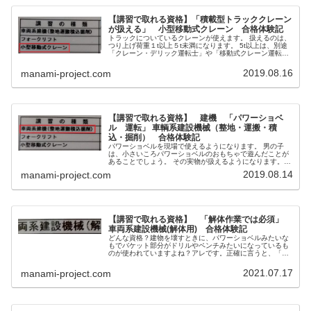
【講習で取れる資格】「積載型トラッククレーン
が扱える」 小型移動式クレーン 合格体験記
トラックについているクレーンが使えます。 扱えるのは、
つり上げ荷重１t以上５t未満になります。 5t以上は、別途
「クレーン・デリック運転士」や「移動式クレーン運転
士」免許が必要になります。
2019.08.16
manami-project.com
【講習で取れる資格】 建機 「パワーショベ
ル 運転」 車輌系建設機械（整地・運搬・積
込・掘削） 合格体験記
パワーショベルを現場で使えるようになります。 男の子
は、小さいころパワーショベルのおもちゃで遊んだことが
あることでしょう。 その実物が扱えるようになります。
ただし、この資格だと解体はできません。（解体も所持し
2019.08.14
manami-project.com
ていますので、後々upします）
【講習で取れる資格】 「解体作業では必須」
車両系建設機械(解体用) 合格体験記
どんな資格？建物を壊すときに、パワーショベルみたいな
もでバケット部分がドリルやペンチみたいになっているも
のが使われていますよね？アレです。正確に言うと、「機
体重量が3t以上の解体用機械で動力を用い、かつ、不特定
の場所に自走できるものの運転(...
2021.07.17
manami-project.com