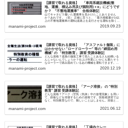
【講習で取れる資格】 「車両系建設機械(整
地、運搬、積込み用及び掘削用)＋α」にどうです
か？ ”不整地運搬車” 合格体験記
山でキャタピラ履いた運搬車を見かけたことありません
か？あれです。（笑） 正確に言うと、「最大積載量が1t以
上の不整地運搬車の運転(道路上を走行させる運転を除く)
の業務」ができる資格です。対象機種としては、クローラ
2019.09.23
manami-project.com
キャリアやホイールキャリアが該当します。
【講習で取れる資格】 「アスファルト舗装」に
はかかせない "ロードローラー" 等の "締固め用
機械" の 「特別教育」 講習 受講体験記
どんな資格？道路の舗装工事で見たことある人も結構いる
んじゃないんでしょうか？仕上げ作業にいかにも重たそう
なローラーで踏み固めているあの機械を運転できます。日
本語？だと、「締固め用機械」と表記するようです。きっ
2020.12.19
manami-project.com
かけ車両系建設機械（整地・運搬・...
【講習で取れる資格】 「アーク溶接」 の "特別
教育" 講習 受講体験記
どんな資格？アーク（空気（気体）中の放電現象）を用い
て、鉄板などを溶接するための資格です。技能者講習では
なく、特別教育なので、難しいことはしません。溶接とい
うと、シールドをつけるイメージがあると思いますが、そ
れですね。きっかけ前の会社の新人...
2021.06.12
manami-project.com
【講習で取れる資格】 「工場内クレー