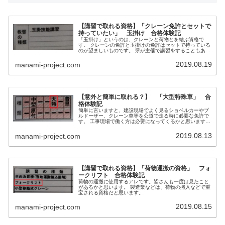
【講習で取れる資格】「クレーン免許とセットで
持っていたい」 玉掛け 合格体験記
「玉掛け」というのは、クレーンと荷物とを結ぶ資格で
す。 クレーンの免許と玉掛けの免許はセットで持っている
のが望ましいものです。 県が主催で講習をすることもあ
り、その場合料金は安くすみます！( 私もそれで取りまし
た。)
2019.08.19
manami-project.com
【意外と簡単に取れる？】 「大型特殊車」 合
格体験記
簡単に言いますと、建設現場でよく見るショベルカーやブ
ルドーザー、クレーン車等を公道で走る時に必要な免許で
す。 工事現場で働く方は必要になってくるかと思います。
フォークリフトも公道で走る際には必要になります。（ナ
ンバー付けてね。）
2019.08.13
manami-project.com
【講習で取れる資格】「荷物運搬の資格」 フォ
ークリフト 合格体験記
荷物の運搬に使用するアレです。皆さんも一度は見たこと
があるかと思います。 製造業などは、荷物の搬入などで重
宝される資格だと思います。
2019.08.15
manami-project.com