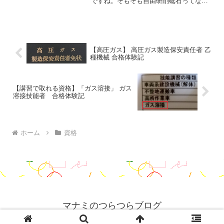
ですね。そもそも自由研削砥石ってなん
だ？って感じですよね。私も受講するま
で、わかっていませんでした。研削砥石
は、グラインダーの事です。自分の中で
は、やすり（サンダー）の...
【高圧ガス】 高圧ガス製造保安責任者 乙
種機械 合格体験記
【講習で取れる資格】「ガス溶接」 ガス
溶接技能者 合格体験記
ホーム
資格
マナミのつらつらブログ
© 2019 マナミのつらつらブログ.