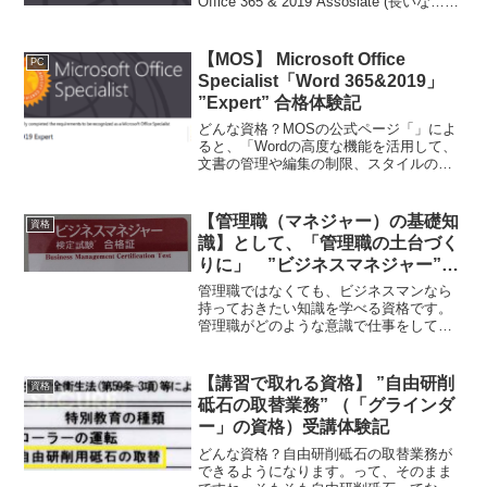
Office 365 & 2019 Assosiate (長いな…
ｗ)に 合格しました。受験するにあたり、
他の試験とはちょっと違う...
【MOS】 Microsoft Office
PC
Specialist「Word 365&2019」
”Expert” 合格体験記
どんな資格？MOSの公式ページ「」によ
ると、「Wordの高度な機能を活用して、
文書の管理や編集の制限、スタイルの管
理やカスタマイズ、フィールド、フォー
ムコントロールの管理、索引や図表目次
の作成・管理など、目的や状況に応じた
【管理職（マネジャー）の基礎知
資格
さまざまな機能を使...
識】として、「管理職の土台づく
りに」 ”ビジネスマネジャー”
合格体験記
管理職ではなくても、ビジネスマンなら
持っておきたい知識を学べる資格です。
管理職がどのような意識で仕事をしてい
るかも学べるので、（管理職ではなくて
も）何か役職をもらったときや昇進した
とき等にどのような仕事の進め方をした
【講習で取れる資格】 ”自由研削
資格
らよいかの参考にもなると思います。
砥石の取替業務” （「グラインダ
ー」の資格）受講体験記
どんな資格？自由研削砥石の取替業務が
できるようになります。って、そのまま